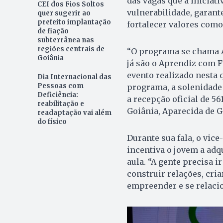
das vagas que a iniciati
CEI dos Fios Soltos
vulnerabilidade, garant
quer sugerir ao
prefeito implantação
fortalecer valores como
de fiação
subterrânea nas
regiões centrais de
“O programa se chama A
Goiânia
já são o Aprendiz com F
evento realizado nesta 
Dia Internacional das
Pessoas com
programa, a solenidade
Deficiência:
a recepção oficial de 5
reabilitação e
Goiânia, Aparecida de G
readaptação vai além
do físico
Durante sua fala, o vic
incentiva o jovem a adq
aula. “A gente precisa 
construir relações, cri
empreender e se relacio