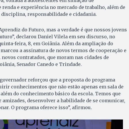
va, voltada a adolescentes em situação de
e renda e experiência no mercado de trabalho, além de
 disciplina, responsabilidade e cidadania.
prendiz do Futuro, mas a verdade é que nossos jovens
uturo”, declarou Daniel Vilela em seu discurso, no
quinta-feira, 8, em Goiânia. Além da ampliação do
 marcou a assinatura de novos termos de cooperação e
61 novos contratados, que moram nas cidades de
oiânia, Senador Canedo e Trindade.
e-governador reforçou que a proposta do programa
uirir conhecimentos que não estão apenas em sala de
ir além do conhecimento básico da escola. Temos que
ar amizades, desenvolver a habilidade de se comunicar,
nar. O programa oferece isso”, afirmou.