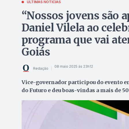
ÚLTIMAS NOTÍCIAS
“Nossos jovens são a
Daniel Vilela ao cele
programa que vai ate
Goiás
08 maio 2025 às 23h12
Redação
Vice-governador participou do evento e
do Futuro e deu boas-vindas a mais de 5