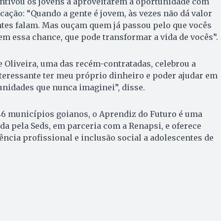
entivou os jovens a aproveitarem a oportunidade com
cação: “Quando a gente é jovem, às vezes não dá valor
ntes falam. Mas ouçam quem já passou pelo que vocês
em essa chance, que pode transformar a vida de vocês”.
e Oliveira, uma das recém-contratadas, celebrou a
teressante ter meu próprio dinheiro e poder ajudar em
unidades que nunca imaginei”, disse.
46 municípios goianos, o Aprendiz do Futuro é uma
ada pela Seds, em parceria com a Renapsi, e oferece
ência profissional e inclusão social a adolescentes de