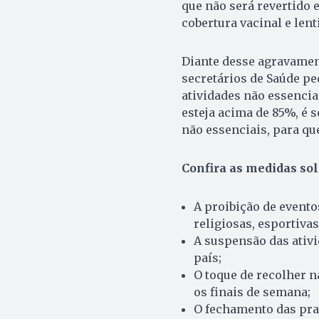
que não será revertido e
cobertura vacinal e lent
Diante desse agravament
secretários de Saúde pe
atividades não essencia
esteja acima de 85%, é 
não essenciais, para qu
Confira as medidas sol
A proibição de event
religiosas, esportivas
A suspensão das ativi
país;
O toque de recolher n
os finais de semana;
O fechamento das prai