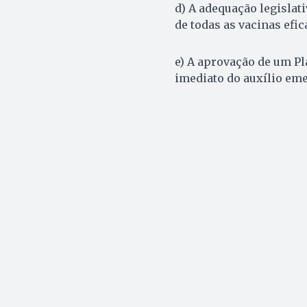
d) A adequação legisla
de todas as vacinas efi
e) A aprovação de um P
imediato do auxílio eme