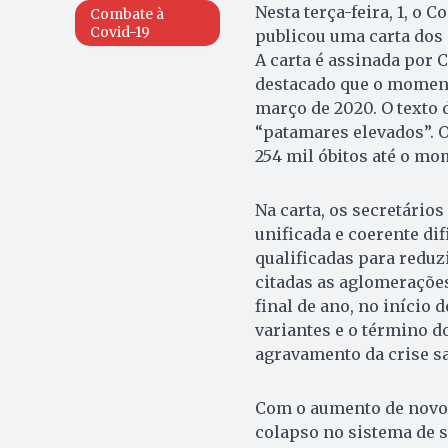
Nesta terça-feira, 1, o 
Combate à
Covid-19
publicou uma carta dos 
A carta é assinada por C
destacado que o momento
março de 2020. O texto
“patamares elevados”. 
254 mil óbitos até o m
Na carta, os secretário
unificada e coerente di
qualificadas para reduzi
citadas as aglomerações
final de ano, no início 
variantes e o término d
agravamento da crise sa
Com o aumento de novos 
colapso no sistema de s