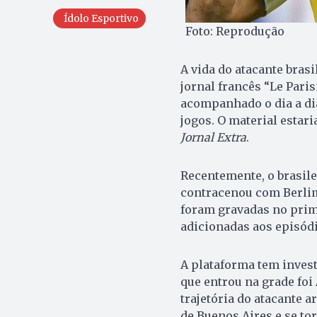
Ídolo Esportivo
Foto: Reprodução
A vida do atacante brasi
jornal francês “Le Pari
acompanhado o dia a dia
jogos. O material estar
Jornal Extra
.
Recentemente, o brasile
contracenou com Berlim 
foram gravadas no prim
adicionadas aos episódi
A plataforma tem invest
que entrou na grade foi 
trajetória do atacante 
de Buenos Aires e se to