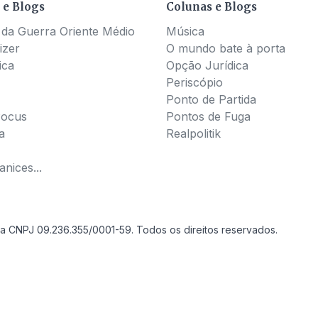
 e Blogs
Colunas e Blogs
 da Guerra Oriente Médio
Música
izer
O mundo bate à porta
ica
Opção Jurídica
Periscópio
Ponto de Partida
Pocus
Pontos de Fuga
a
Realpolitik
nices...
a CNPJ 09.236.355/0001-59. Todos os direitos reservados.