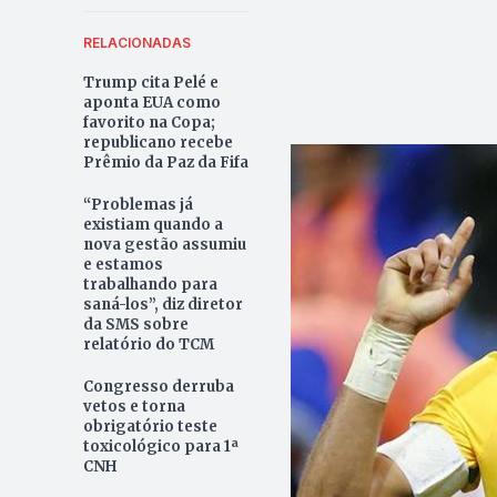
RELACIONADAS
Trump cita Pelé e
aponta EUA como
favorito na Copa;
republicano recebe
Prêmio da Paz da Fifa
“Problemas já
existiam quando a
nova gestão assumiu
e estamos
trabalhando para
saná-los”, diz diretor
da SMS sobre
relatório do TCM
Congresso derruba
vetos e torna
obrigatório teste
toxicológico para 1ª
CNH