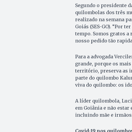
Segundo o presidente d
quilombolas dos três mu
realizado na semana pas
Goiás (SES-GO). “Por te
tempo. Somos gratos a r
nosso pedido tão rapida
Para a advogada Vercile
grande, porque os mais 
território, preserva as
parte do quilombo Kalu
viva do quilombo: os id
A líder quilombola, Lu
em Goiânia e não estar e
incluindo mãe e irmãos
Covid-19 nos quilombo