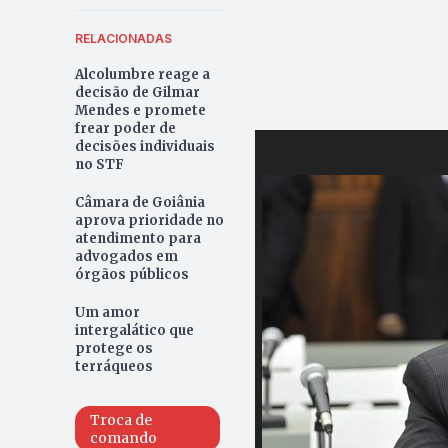
RELACIONADAS
Alcolumbre reage a
decisão de Gilmar
Mendes e promete
frear poder de
decisões individuais
no STF
Câmara de Goiânia
aprova prioridade no
atendimento para
advogados em
órgãos públicos
Um amor
intergalático que
protege os
terráqueos
Troca de
comando