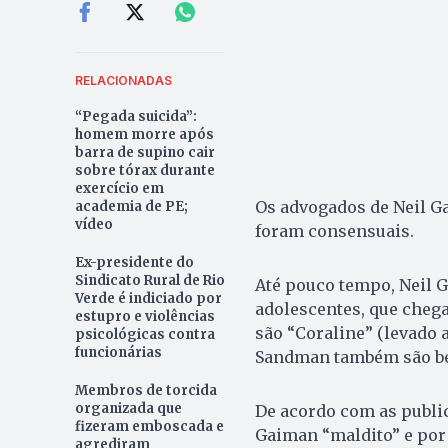
RELACIONADAS
“Pegada suicida”:
homem morre após
barra de supino cair
sobre tórax durante
exercício em
Os advogados de Neil G
academia de PE;
vídeo
foram consensuais.
Ex-presidente do
Sindicato Rural de Rio
Até pouco tempo, Neil 
Verde é indiciado por
adolescentes, que chega
estupro e violências
são “Coraline” (levado
psicológicas contra
funcionárias
Sandman também são b
Membros de torcida
organizada que
De acordo com as publi
fizeram emboscada e
Gaiman “maldito” e por 
agrediram