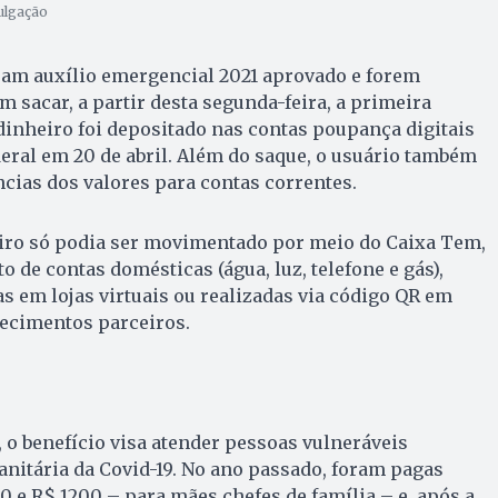
vulgação
ram auxílio emergencial 2021 aprovado e forem
 sacar, a partir desta segunda-feira, a primeira
 dinheiro foi depositado nas contas poupança digitais
ral em 20 de abril. Além do saque, o usuário também
ncias dos valores para contas correntes.
iro só podia ser movimentado por meio do Caixa Tem,
 de contas domésticas (água, luz, telefone e gás),
s em lojas virtuais ou realizadas via código QR em
ecimentos parceiros.
, o benefício visa atender pessoas vulneráveis
anitária da Covid-19. No ano passado, foram pagas
0 e R$ 1200 – para mães chefes de família – e, após a