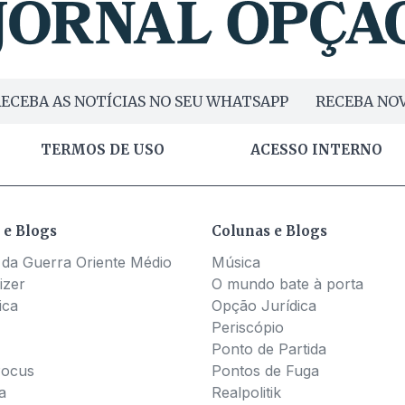
ECEBA AS NOTÍCIAS NO SEU WHATSAPP
RECEBA NOV
TERMOS DE USO
ACESSO INTERNO
 e Blogs
Colunas e Blogs
 da Guerra Oriente Médio
Música
izer
O mundo bate à porta
ica
Opção Jurídica
Periscópio
Ponto de Partida
Pocus
Pontos de Fuga
a
Realpolitik