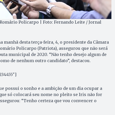
Romário Policarpo | Foto: Fernando Leite / Jornal
na manhã desta terça-feira, 4, o presidente da Câmara
omário Policarpo (Patriota), assegurou que não será
puta municipal de 2020. “Não tenho desejo algum de
s como de nenhum outro candidato”, destacou.
234455″]
ue possui o sonho e a ambição de um dia ocupar a
que só colocará seu nome no pleito se Iris não for
assegurou: “Tenho certeza que vou convencer o