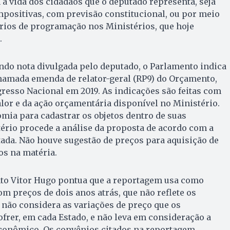
 vida dos cidadãos que o deputado representa, seja
positivas, com previsão constitucional, ou por meio
rios de programação nos Ministérios, que hoje
.
ndo nota divulgada pelo deputado, o Parlamento indica
hamada emenda de relator-geral (RP9) do Orçamento,
gresso Nacional em 2019. As indicações são feitas com
alor e da ação orçamentária disponível no Ministério.
mia para cadastrar os objetos dentro de suas
ério procede a análise da proposta de acordo com a
da. Não houve sugestão de preços para aquisição de
os na matéria.
to Vitor Hugo pontua que a reportagem usa como
om preços de dois anos atrás, que não reflete os
a não considera as variações de preço que os
rer, em cada Estado, e não leva em consideração a
conômico. Os convênios citados na reportagem