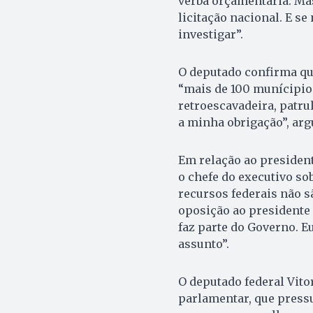
verba orçamentária. Ma
licitação nacional. E se
investigar”.
O deputado confirma que
“mais de 100 munícipios
retroescavadeira, patru
a minha obrigação”, ar
Em relação ao presiden
o chefe do executivo so
recursos federais não s
oposição ao presidente
faz parte do Governo. E
assunto”.
O deputado federal Vito
parlamentar, que pressu