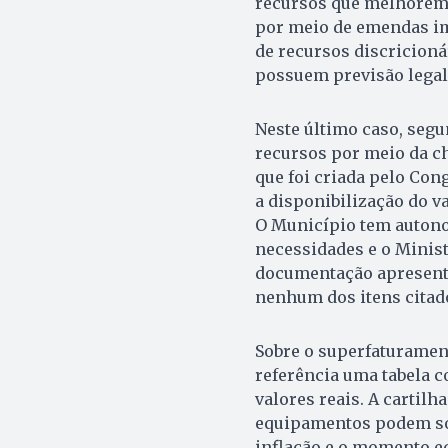
recursos que melhorem a
por meio de emendas im
de recursos discricioná
possuem previsão legal
Neste último caso, segu
recursos por meio da c
que foi criada pelo Con
a disponibilização do v
O Município tem autono
necessidades e o Minist
documentação apresenta
nenhum dos itens citad
Sobre o superfaturamen
referência uma tabela c
valores reais. A cartilh
equipamentos podem sof
inflação e o momento e