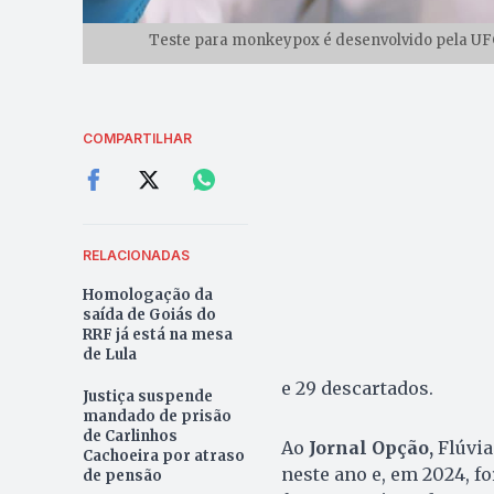
Teste para monkeypox é desenvolvido pela UF
COMPARTILHAR
RELACIONADAS
Homologação da
saída de Goiás do
RRF já está na mesa
de Lula
e 29 descartados.
Justiça suspende
mandado de prisão
de Carlinhos
Ao
Jornal Opção,
Flúvia
Cachoeira por atraso
neste ano e, em 2024, f
de pensão