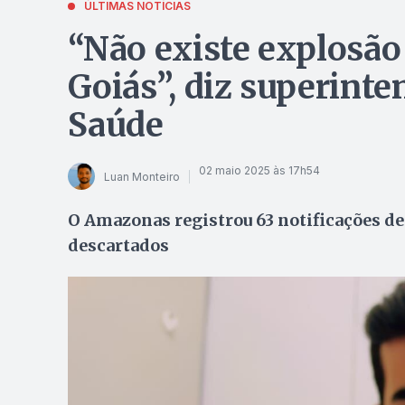
ÚLTIMAS NOTÍCIAS
“Não existe explosã
Goiás”, diz superinte
Saúde
02 maio 2025 às 17h54
Luan Monteiro
O Amazonas registrou 63 notificações de
descartados