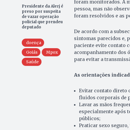
foram monitorados. A m
Presidente da Alerj é
pessoa, mas não observ
preso por suspeita
foram resolvidos e as p
de vazar operação
policial que prendeu
deputado
De acordo com a subsecr
sintomas parecidos e, p
doença
paciente evite contato 
acompanhamento dos órg
Goiás
Mpox
para evitar a transmissã
Saúde
As orientações indicada
Evitar contato direto
fluidos corporais de 
Lavar as mãos frequen
especialmente após to
públicos;
Praticar sexo seguro, 