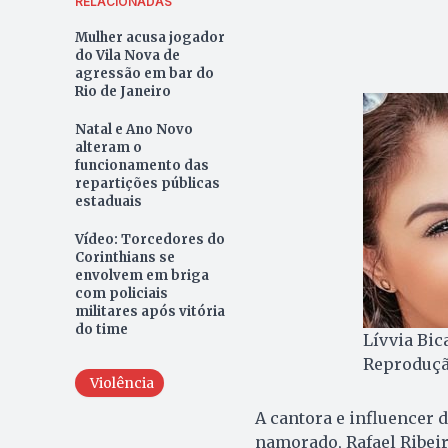
RELACIONADAS
Mulher acusa jogador
do Vila Nova de
agressão em bar do
Rio de Janeiro
Natal e Ano Novo
alteram o
funcionamento das
repartições públicas
estaduais
Vídeo: Torcedores do
Corinthians se
envolvem em briga
com policiais
militares após vitória
do time
Lívvia Bic
Reproduç
Violência
A cantora e influencer d
namorado, Rafael Ribeiro 