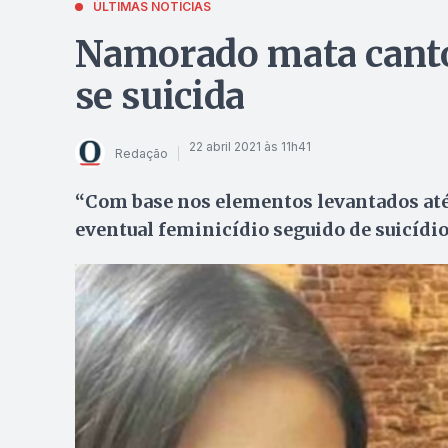
ÚLTIMAS NOTÍCIAS
Namorado mata cantor
se suicida
22 abril 2021 às 11h41
Redação
“Com base nos elementos levantados at
eventual feminicídio seguido de suicídio”,