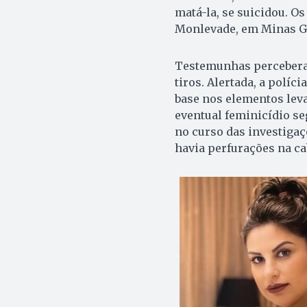
matá-la, se suicidou. O
Monlevade, em Minas Ge
Testemunhas perceberam
tiros. Alertada, a políc
base nos elementos lev
eventual feminicídio se
no curso das investigaçõ
havia perfurações na cab