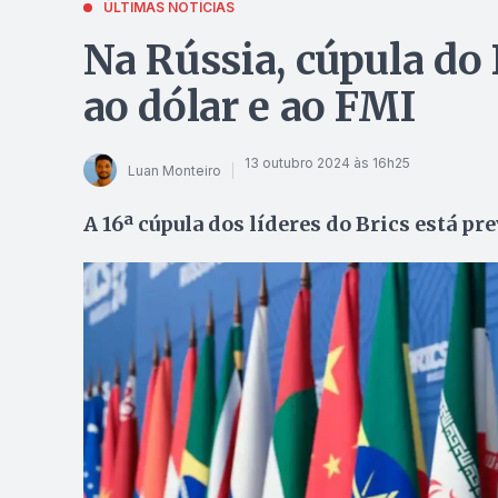
ÚLTIMAS NOTÍCIAS
Na Rússia, cúpula do 
ao dólar e ao FMI
13 outubro 2024 às 16h25
Luan Monteiro
A 16ª cúpula dos líderes do Brics está pre