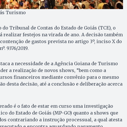
iás Turismo
do Tribunal de Contas do Estado de Goiás (TCE), o
á realizar festejos na virada de ano. A decisão também
 contenção de gastos prevista no artigo 3º, inciso X do
º. 9376/2019.
taca a necessidade de a Agência Goiana de Turismo
der a realização de novos shows, “bem como a
cursos financeiros mediante convênio para o mesmo
ção desta decisão, até a conclusão e deliberação acerca
derado é o fato de estar em curso uma investigação
lico do Estado de Goiás (MP-GO) quanto a shows que
dos contrariando a instrução processual, a qual atesta
o executado e encontra aguardando pagamento.