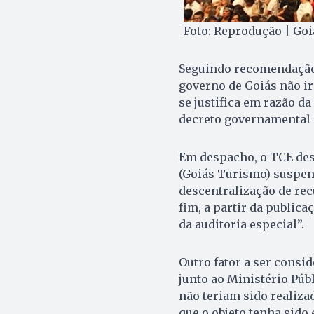
Foto: Reprodução | Go
Seguindo recomendação 
governo de Goiás não ir
se justifica em razão da
decreto governamental n
Em despacho, o TCE des
(Goiás Turismo) suspen
descentralização de re
fim, a partir da publica
da auditoria especial”.
Outro fator a ser consi
junto ao Ministério Púb
não teriam sido realiza
que o objeto tenha sid