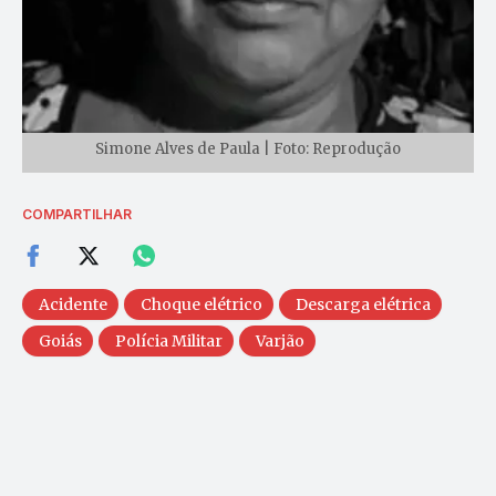
Simone Alves de Paula | Foto: Reprodução
COMPARTILHAR
Acidente
Choque elétrico
Descarga elétrica
Goiás
Polícia Militar
Varjão