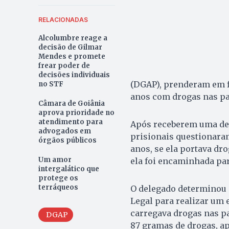
RELACIONADAS
Alcolumbre reage a
decisão de Gilmar
Mendes e promete
frear poder de
decisões individuais
(DGAP), prenderam em fl
no STF
anos com drogas nas pa
Câmara de Goiânia
aprova prioridade no
atendimento para
Após receberem uma den
advogados em
prisionais questionaram 
órgãos públicos
anos, se ela portava dro
Um amor
ela foi encaminhada par
intergalático que
protege os
terráqueos
O delegado determinou 
Legal para realizar um 
carregava drogas nas pa
DGAP
87 gramas de drogas, a