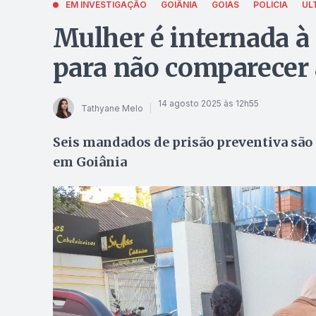
EM INVESTIGAÇÃO
GOIÂNIA
GOIÁS
POLÍCIA
ÚL
Mulher é internada à
para não comparecer 
14 agosto 2025 às 12h55
Tathyane Melo
Seis mandados de prisão preventiva são 
em Goiânia