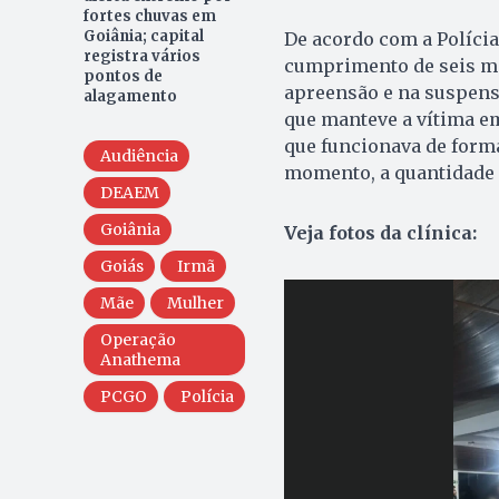
fortes chuvas em
Goiânia; capital
De acordo com a Polícia 
registra vários
cumprimento de seis ma
pontos de
apreensão e na suspensã
alagamento
que manteve a vítima em
que funcionava de forma
Audiência
momento, a quantidade 
DEAEM
Goiânia
Veja fotos da clínica:
Goiás
Irmã
Mãe
Mulher
Operação
Anathema
PCGO
Polícia