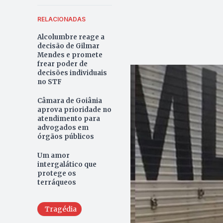
RELACIONADAS
Alcolumbre reage a
decisão de Gilmar
Mendes e promete
frear poder de
decisões individuais
no STF
Câmara de Goiânia
aprova prioridade no
atendimento para
advogados em
órgãos públicos
Um amor
intergalático que
protege os
terráqueos
Tragédia