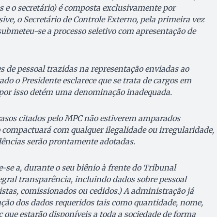
s e o secretário) é composta exclusivamente por
sive, o Secretário de Controle Externo, pela primeira vez
 submeteu-se a processo seletivo com apresentação de
s de pessoal trazidas na representação enviadas ao
ado o Presidente esclarece que se trata de cargos em
, por isso detém uma denominação inadequada.
 casos citados pelo MPC não estiverem amparados
 compactuará com qualquer ilegalidade ou irregularidade,
dências serão prontamente adotadas.
se a, durante o seu biênio à frente do Tribunal
egral transparência, incluindo dados sobre pessoal
nistas, comissionados ou cedidos.) A administração já
ação dos dados requeridos tais como quantidade, nome,
tc que estarão disponíveis a toda a sociedade de forma