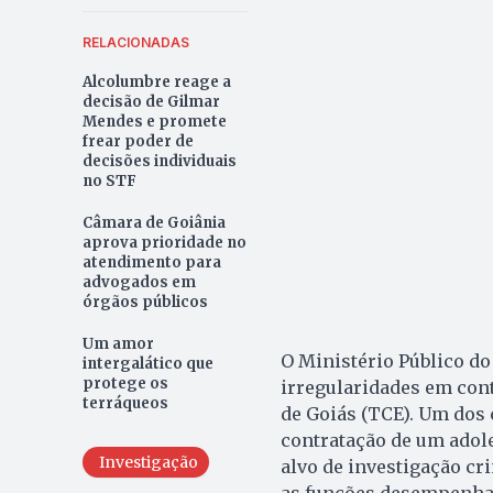
RELACIONADAS
Alcolumbre reage a
decisão de Gilmar
Mendes e promete
frear poder de
decisões individuais
no STF
Câmara de Goiânia
aprova prioridade no
atendimento para
advogados em
órgãos públicos
Um amor
O Ministério Público d
intergalático que
protege os
irregularidades em cont
terráqueos
de Goiás (TCE). Um dos
contratação de um adol
Investigação
alvo de investigação cr
as funções desempenhad