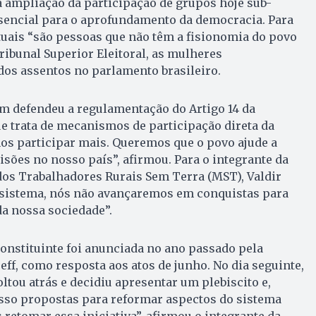
 ampliação da participação de grupos hoje sub-
encial para o aprofundamento da democracia. Para
tuais “são pessoas que não têm a fisionomia do povo
Tribunal Superior Eleitoral, as mulheres
s assentos no parlamento brasileiro.
m defendeu a regulamentação do Artigo 14 da
ue trata de mecanismos de participação direta da
os participar mais. Queremos que o povo ajude a
isões no nosso país”, afirmou. Para o integrante da
os Trabalhadores Rurais Sem Terra (MST), Valdir
 sistema, nós não avançaremos em conquistas para
a nossa sociedade”.
Constituinte foi anunciada no ano passado pela
ff, como resposta aos atos de junho. No dia seguinte,
ltou atrás e decidiu apresentar um plebiscito e,
esso propostas para reformar aspectos do sistema