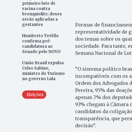
primeiro lote de
vacina contra
bronquiolite; doses
serão aplicadas a
Formas de financiamen
gestantes
representatividade de 
Humberto Teófilo
dos temas sobre os qua
confirma pré-
sociedade. Para tanto, e
candidatura ao
Senado pelo NOVO
Semana Nacional de Lut
União Brasil expulsa
Celso Sabino,
“O sistema político bra
ministro do Turismo
incompatíveis com os an
no governo Lula
Ordem dos Advogados do 
Pereira, 95% das doaçõ
Eleições
apenas 7% dos deputados
93% chegam à Câmara c
candidatos da coligaçã
transparência, que perm
decisão”.