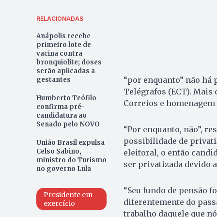
RELACIONADAS
Anápolis recebe
primeiro lote de
vacina contra
bronquiolite; doses
serão aplicadas a
“por enquanto” não há p
gestantes
Telégrafos (ECT). Mais 
Humberto Teófilo
Correios e homenagem a
confirma pré-
candidatura ao
Senado pelo NOVO
“Por enquanto, não”, r
possibilidade de privat
União Brasil expulsa
Celso Sabino,
eleitoral, o então cand
ministro do Turismo
ser privatizada devido a
no governo Lula
“Seu fundo de pensão fo
Presidente em
diferentemente do passa
exercício
trabalho daquele que n