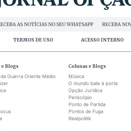
ECEBA AS NOTÍCIAS NO SEU WHATSAPP
RECEBA NOV
TERMOS DE USO
ACESSO INTERNO
 e Blogs
Colunas e Blogs
 da Guerra Oriente Médio
Música
izer
O mundo bate à porta
ica
Opção Jurídica
Periscópio
Ponto de Partida
Pocus
Pontos de Fuga
a
Realpolitik