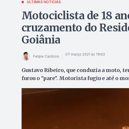
ÚLTIMAS NOTÍCIAS
Motociclista de 18 a
cruzamento do Reside
Goiânia
07 março 2021 às 11h02
Felipe Cardoso
Gustavo Ribeiro, que conduzia a moto, t
furou o "pare". Motorista fugiu e até o m