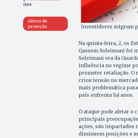
rios
Ativos de
Investidores migram pa
proteção
Na quinta-feira, 2, os 
Qassem Soleimani foi m
Soleimani era da Guarda
influência no regime pol
prometer retaliação. O 
criou tensão no mercado
mais problemática para 
país enfrenta há anos.
O ataque pode afetar o 
principais preocupações
ações, são impactados 
diminuem posições e mi