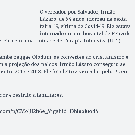
O vereador por Salvador, Irmão
Lázaro, de 54 anos, morreu na sexta-
feira, 19, vítima de Covid-19. Ele estava
internado em um hospital de Feira de
ereiro em uma Unidade de Terapia Intensiva (UTI).
samba-reggae Olodum, se converteu ao cristianismo e
m a projeção dos palcos, Irmão Lázaro conseguiu se
entre 2015 e 2018. Ele foi eleito a vereador pelo PL em
or e restrito a familiares.
com/p/CMo1Jl2h6e_/?igshid=i3hlaoiuod41