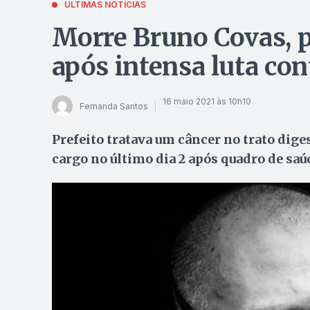
ÚLTIMAS NOTÍCIAS
Morre Bruno Covas, pr
após intensa luta con
16 maio 2021 às 10h10
Fernanda Santos
Prefeito tratava um câncer no trato diges
cargo no último dia 2 após quadro de saú