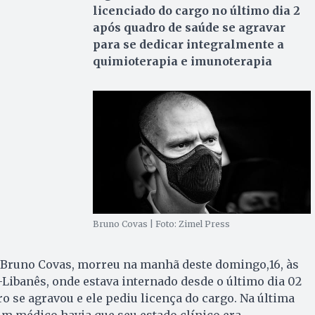
licenciado do cargo no último dia 2
após quadro de saúde se agravar
para se dedicar integralmente a
quimioterapia e imunoterapia
Bruno Covas | Foto: Zimel Press
, Bruno Covas, morreu na manhã deste domingo,16, às
o-Libanês, onde estava internado desde o último dia 02
o se agravou e ele pediu licença do cargo. Na última
tim médico havia que seu estado clínico era