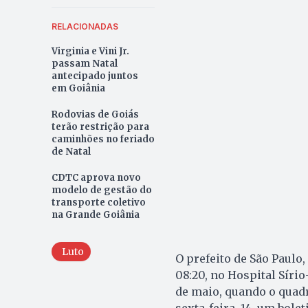
RELACIONADAS
Virginia e Vini Jr.
passam Natal
antecipado juntos
em Goiânia
Rodovias de Goiás
terão restrição para
caminhões no feriado
de Natal
CDTC aprova novo
modelo de gestão do
transporte coletivo
na Grande Goiânia
Luto
O prefeito de São Paulo
08:20, no Hospital Síri
de maio, quando o quadr
sexta-feira, 14, um bole