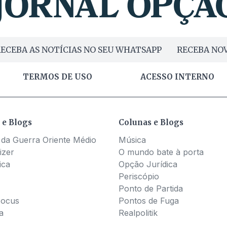
ECEBA AS NOTÍCIAS NO SEU WHATSAPP
RECEBA NOV
TERMOS DE USO
ACESSO INTERNO
 e Blogs
Colunas e Blogs
 da Guerra Oriente Médio
Música
izer
O mundo bate à porta
ica
Opção Jurídica
Periscópio
Ponto de Partida
Pocus
Pontos de Fuga
a
Realpolitik