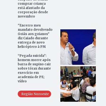
comprar criança
está afastado da
corporação desde
novembro
"Encerro meu
mandato devolvendo
Goiás aos goianos"
diz Caiado durante
entrega de novo
helicóptero à PM
“Pegada suicida”:
homem morre após
barra de supino cair
sobre tórax durante
exercício em
academia de PE;
vídeo
Região Noroeste