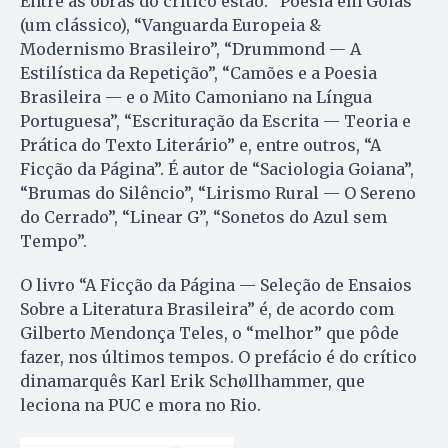
Entre as obras do crítico estão: “Poesia em Goiás”
(um clássico), “Vanguarda Europeia &
Modernismo Brasileiro”, “Drummond — A
Estilística da Repetição”, “Camões e a Poesia
Brasileira — e o Mito Camoniano na Língua
Portuguesa”, “Escrituração da Escrita — Teoria e
Prática do Texto Literário” e, entre outros, “A
Ficção da Página”. É autor de “Saciologia Goiana”,
“Brumas do Silêncio”, “Lirismo Rural — O Sereno
do Cerrado”, “Linear G”, “Sonetos do Azul sem
Tempo”.
O livro “A Ficção da Página — Seleção de Ensaios
Sobre a Literatura Brasileira” é, de acordo com
Gilberto Mendonça Teles, o “melhor” que pôde
fazer, nos últimos tempos. O prefácio é do crítico
dinamarquês Karl Erik Schøllhammer, que
leciona na PUC e mora no Rio.