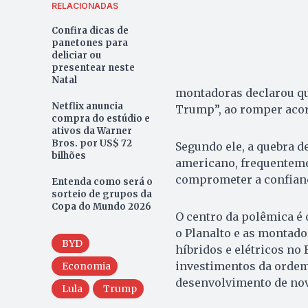
RELACIONADAS
Confira dicas de
panetones para
deliciar ou
presentear neste
Natal
montadoras declarou qu
Netflix anuncia
Trump”, ao romper acor
compra do estúdio e
ativos da Warner
Bros. por US$ 72
Segundo ele, a quebra de
bilhões
americano, frequenteme
comprometer a confian
Entenda como será o
sorteio de grupos da
Copa do Mundo 2026
O centro da polêmica é 
o Planalto e as montado
BYD
híbridos e elétricos no
investimentos da ordem
Economia
desenvolvimento de nov
Lula
Trump