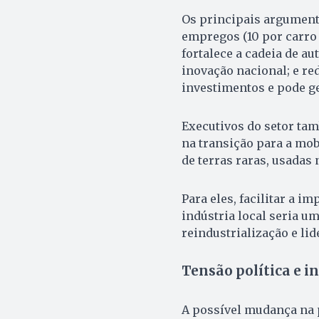
Os principais argument
empregos (10 por carro 
fortalece a cadeia de a
inovação nacional; e re
investimentos e pode g
Executivos do setor ta
na transição para a mob
de terras raras, usadas 
Para eles, facilitar a i
indústria local seria u
reindustrialização e li
Tensão política e i
A possível mudança na 