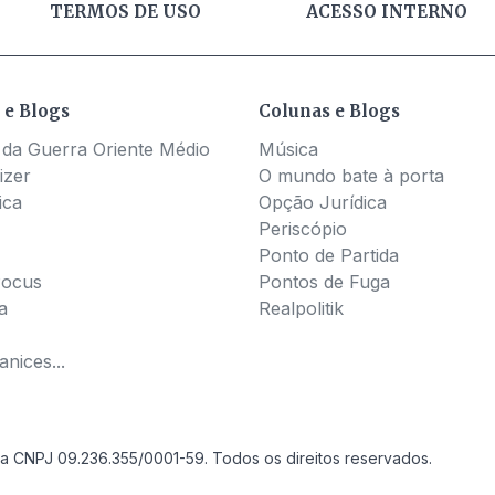
TERMOS DE USO
ACESSO INTERNO
 e Blogs
Colunas e Blogs
 da Guerra Oriente Médio
Música
izer
O mundo bate à porta
ica
Opção Jurídica
Periscópio
Ponto de Partida
Pocus
Pontos de Fuga
a
Realpolitik
nices...
a CNPJ 09.236.355/0001-59. Todos os direitos reservados.