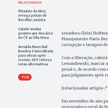
RELACIONADAS
Plenário da Alerj
revoga prisão de
Bacellar; assista
Caiado assina
senadora Gleisi Hoffman
projeto que doa área
do CT ao Vila Nova
Planejamento Paulo Ber
corrupção e lavagem de 
Avenida Marechal
Rondon é interditada
para obras após
Com a liberação, caberá
erosão; SET reforça
Lewandowski, marcar a d
rotas alternativas
penal e, de acordo com r
para julgamento após re
PGR
[relacionadas artigos=”
Em novembro do ano pass
procuradora-geral da R