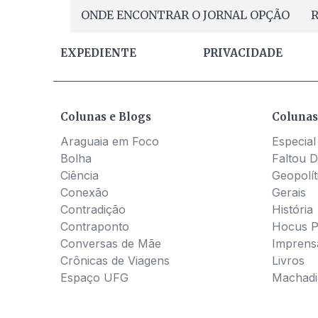
ONDE ENCONTRAR O JORNAL OPÇÃO
R
EXPEDIENTE
PRIVACIDADE
Colunas e Blogs
Colunas
Araguaia em Foco
Especial
Bolha
Faltou D
Ciência
Geopolít
Conexão
Gerais
Contradição
História
Contraponto
Hocus 
Conversas de Mãe
Imprens
Crônicas de Viagens
Livros
Espaço UFG
Machadia