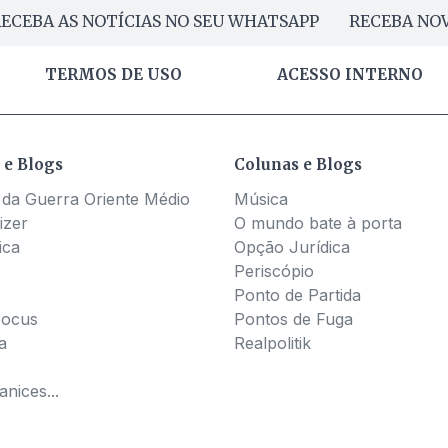
ECEBA AS NOTÍCIAS NO SEU WHATSAPP
RECEBA NOV
TERMOS DE USO
ACESSO INTERNO
 e Blogs
Colunas e Blogs
 da Guerra Oriente Médio
Música
izer
O mundo bate à porta
ica
Opção Jurídica
Periscópio
Ponto de Partida
Pocus
Pontos de Fuga
a
Realpolitik
nices...