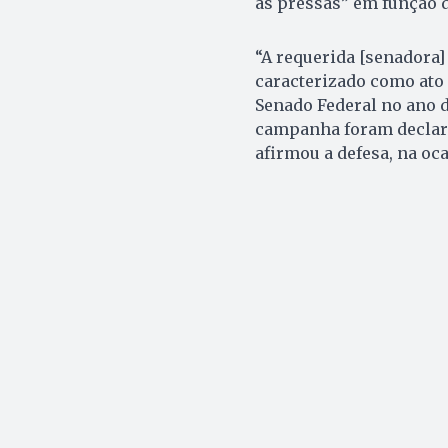
às pressas” em função 
“A requerida [senadora]
caracterizado como ato i
Senado Federal no ano d
campanha foram declarad
afirmou a defesa, na oca