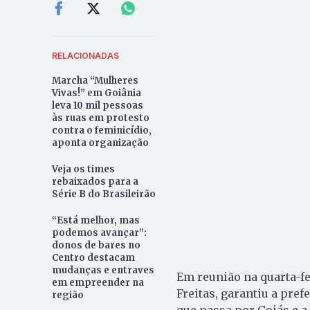
RELACIONADAS
Marcha “Mulheres
Vivas!” em Goiânia
leva 10 mil pessoas
às ruas em protesto
contra o feminicídio,
aponta organização
Veja os times
rebaixados para a
Série B do Brasileirão
“Está melhor, mas
podemos avançar”:
donos de bares no
Centro destacam
mudanças e entraves
Em reunião na quarta-fei
em empreender na
Freitas, garantiu a pre
região
que passa por Goiás e a