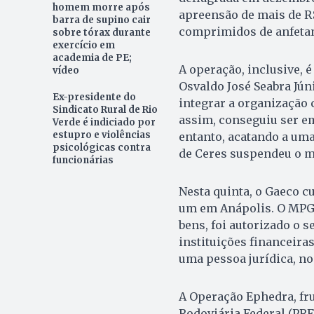
homem morre após
apreensão de mais de R
barra de supino cair
comprimidos de anfeta
sobre tórax durante
exercício em
academia de PE;
A operação, inclusive, 
vídeo
Osvaldo José Seabra Jún
Ex-presidente do
integrar a organização 
Sindicato Rural de Rio
assim, conseguiu ser 
Verde é indiciado por
estupro e violências
entanto, acatando a u
psicológicas contra
de Ceres suspendeu o 
funcionárias
Nesta quinta, o Gaeco 
um em Anápolis. O MPGO
bens, foi autorizado o 
instituições financeiras
uma pessoa jurídica, no
A Operação Ephedra, fru
Rodoviária Federal (PRF