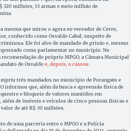
$ 320 milhões, 53 armas e meio milhão de
mina.
é a mesma que mirou o agora ex-vereador de Ceres,
ior, conhecido como Osvaldo Cabal, suspeito de
criminosa. Ele foi alvo de mandado de prisão e, mesmo
empossado como parlamentar no município. No
ma recomendação do próprio MPGO, a Câmara Municipal
mandato de Osvaldo
e, depois, o cassou
.
cumpriu três mandados no município de Porangatu e
 informou que, além da busca e apreensão física de
sequestro e bloqueio de valores mantidos em
, além de imóveis e veículos de cinco pessoas físicas e
 valor de até R$ 30 milhões.
to de uma parceria entre o MPGO e a Polícia
) e deflagrada no dia 10 de dezembro de 2024, cumpriu,