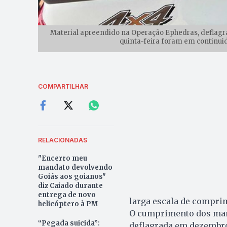
Material apreendido na Operação Ephedras, defla
quinta-feira foram em continui
COMPARTILHAR
RELACIONADAS
"Encerro meu
mandato devolvendo
Goiás aos goianos"
diz Caiado durante
entrega de novo
larga escala de comprim
helicóptero à PM
O cumprimento dos man
“Pegada suicida”:
deflagrada em dezembro