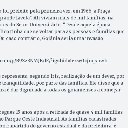
foi prefeito pela primeira vez, em 1966, a Praça
rande favela”. Ali viviam mais de mil famílias, na
ntes do Setor Universitário. “Desde aquela época
lico tinha que se voltar para as pessoas e famílias que
u caso contrário, Goiânia seria uma invasão
m.com/p/B9Zz3NMJKdE/?igshid=1exw0njnqsnwh
s representa, segundo Iris, realização de um dever, por
 tranquilidade, por parte das famílias. Ele disse que a
ra é dar dignidade a todas os goianienses a começar
regues 15 anos após a retirada de quase 4 mil famílias
 Parque Oeste Industrial. As famílias cadastradas
ntrapartida do governo estadual e da prefeitura, e