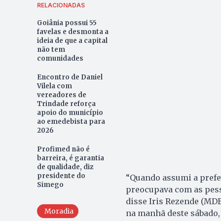
RELACIONADAS
Goiânia possui 55
favelas e desmonta a
ideia de que a capital
não tem
comunidades
Encontro de Daniel
Vilela com
vereadores de
Trindade reforça
apoio do município
ao emedebista para
2026
Profimed não é
barreira, é garantia
de qualidade, diz
presidente do
“Quando assumi a prefei
Simego
preocupava com as pess
disse Iris Rezende (MDB
Moradia
na manhã deste sábado, 7