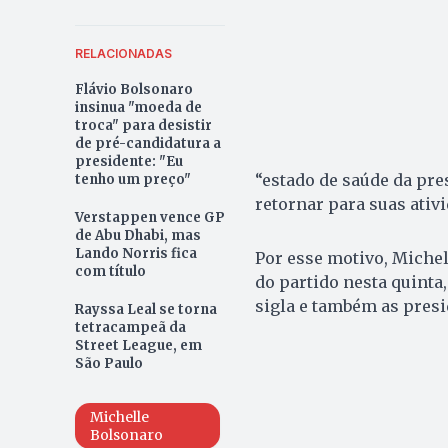
RELACIONADAS
Flávio Bolsonaro
insinua "moeda de
troca" para desistir
de pré-candidatura a
presidente: "Eu
“estado de saúde da pre
tenho um preço"
retornar para suas ativ
Verstappen vence GP
de Abu Dhabi, mas
Lando Norris fica
Por esse motivo, Miche
com título
do partido nesta quinta,
sigla e também as presi
Rayssa Leal se torna
tetracampeã da
Street League, em
São Paulo
Michelle
Bolsonaro