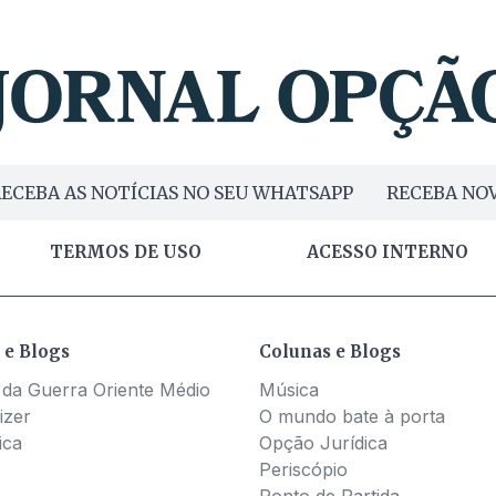
ECEBA AS NOTÍCIAS NO SEU WHATSAPP
RECEBA NOV
TERMOS DE USO
ACESSO INTERNO
 e Blogs
Colunas e Blogs
 da Guerra Oriente Médio
Música
izer
O mundo bate à porta
ica
Opção Jurídica
Periscópio
Ponto de Partida