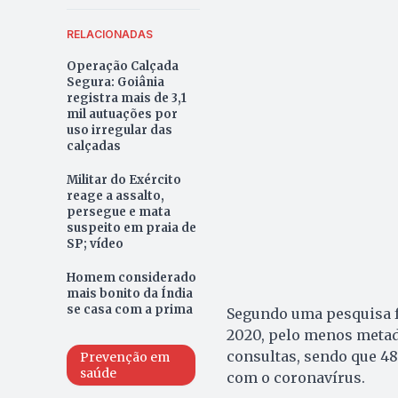
RELACIONADAS
Operação Calçada
Segura: Goiânia
registra mais de 3,1
mil autuações por
uso irregular das
calçadas
Militar do Exército
reage a assalto,
persegue e mata
suspeito em praia de
SP; vídeo
Homem considerado
mais bonito da Índia
se casa com a prima
Segundo uma pesquisa f
2020, pelo menos metad
consultas, sendo que 4
Prevenção em
saúde
com o coronavírus.