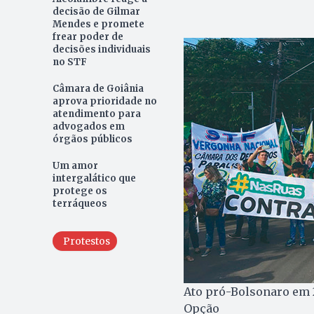
decisão de Gilmar
Mendes e promete
frear poder de
decisões individuais
no STF
Câmara de Goiânia
aprova prioridade no
atendimento para
advogados em
órgãos públicos
Um amor
intergalático que
protege os
terráqueos
Protestos
Ato pró-Bolsonaro em 2
Opção