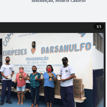
instituição, Moacir Castelo
1
/1