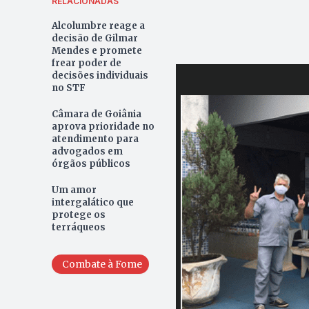
RELACIONADAS
Alcolumbre reage a
decisão de Gilmar
Mendes e promete
frear poder de
decisões individuais
no STF
Câmara de Goiânia
aprova prioridade no
atendimento para
advogados em
órgãos públicos
Um amor
intergalático que
protege os
terráqueos
Combate à Fome