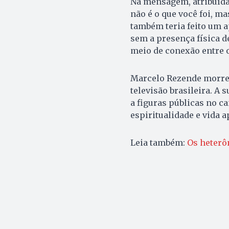
Na mensagem, atribuída
não é o que você foi, mas
também teria feito um 
sem a presença física d
meio de conexão entre o
Marcelo Rezende morreu
televisão brasileira. A 
a figuras públicas no c
espiritualidade e vida a
Leia também:
Os heterô