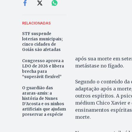
RELACIONADAS
STF suspende
loterias municipais;
cinco cidades de
Goiás são afetadas
após sua morte em sete
Congresso aprova a
metástase no fígado.
LDO de 2026 e libera
brecha para
“superávit flexível”
Segundo o conteúdo da c
O guardião das
adaptação após a morte,
araras-azuis: a
outros espíritos. A ps
história de Nunes
médium Chico Xavier e d
D’Acosta e os ninhos
artificiais que ajudam
ensinamentos espíritas
preservar a espécie
morte.