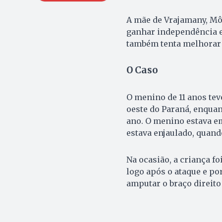
A mãe de Vrajamany, Mô
ganhar independência e
também tenta melhorar 
O Caso
O menino de 11 anos tev
oeste do Paraná, enquan
ano. O menino estava em
estava enjaulado, quand
Na ocasião, a criança f
logo após o ataque e po
amputar o braço direito