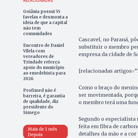
RELACIONADAS
Goiânia possui 55
favelas e desmonta a
ideia de que a capital
não tem
comunidades
Cascavel, no Paraná, pô
Encontro de Daniel
substituir o membro per
Vilela com
empresa da cidade de So
vereadores de
Trindade reforça
apoio do município
[relacionadas artigos=”
ao emedebista para
2026
Como o braço do menino
Profimed não é
ser movimentada, porqu
barreira, é garantia
de qualidade, diz
o membro terá uma funçã
presidente do
Simego
Segundo o especialista 
feita em fibra de carbon
Mais de 1 mês
detalhes da mão e a cor 
Depois