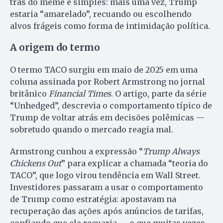
trás do meme é simples: mais uma vez, Trump
estaria “amarelado”, recuando ou escolhendo
alvos frágeis como forma de intimidação política.
A origem do termo
O termo TACO surgiu em maio de 2025 em uma
coluna assinada por Robert Armstrong no jornal
britânico
Financial Times
. O artigo, parte da série
“Unhedged”, descrevia o comportamento típico de
Trump de voltar atrás em decisões polêmicas —
sobretudo quando o mercado reagia mal.
Armstrong cunhou a expressão “
Trump Always
Chickens Out
” para explicar a chamada “teoria do
TACO”, que logo virou tendência em Wall Street.
Investidores passaram a usar o comportamento
de Trump como estratégia: apostavam na
recuperação das ações após anúncios de tarifas,
confiando que ele recuaria — o que muitas vezes