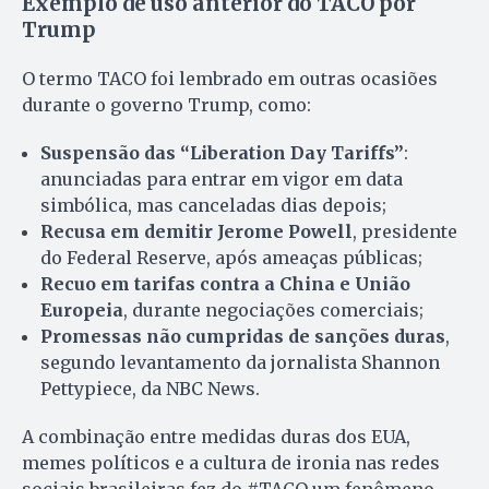
Exemplo de uso anterior do TACO por
Trump
O termo TACO foi lembrado em outras ocasiões
durante o governo Trump, como:
Suspensão das “Liberation Day Tariffs”
:
anunciadas para entrar em vigor em data
simbólica, mas canceladas dias depois;
Recusa em demitir Jerome Powell
, presidente
do Federal Reserve, após ameaças públicas;
Recuo em tarifas contra a China e União
Europeia
, durante negociações comerciais;
Promessas não cumpridas de sanções duras
,
segundo levantamento da jornalista Shannon
Pettypiece, da NBC News.
A combinação entre medidas duras dos EUA,
memes políticos e a cultura de ironia nas redes
sociais brasileiras fez do #TACO um fenômeno