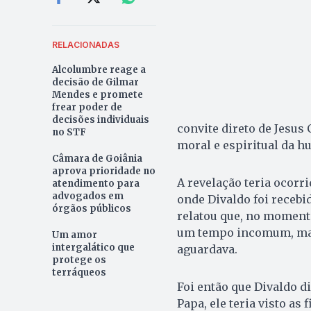
RELACIONADAS
Alcolumbre reage a
decisão de Gilmar
Mendes e promete
frear poder de
decisões individuais
convite direto de Jesus
no STF
moral e espiritual da 
Câmara de Goiânia
aprova prioridade no
A revelação teria ocorri
atendimento para
advogados em
onde Divaldo foi receb
órgãos públicos
relatou que, no moment
um tempo incomum, mant
Um amor
intergalático que
aguardava.
protege os
terráqueos
Foi então que Divaldo di
Papa, ele teria visto as