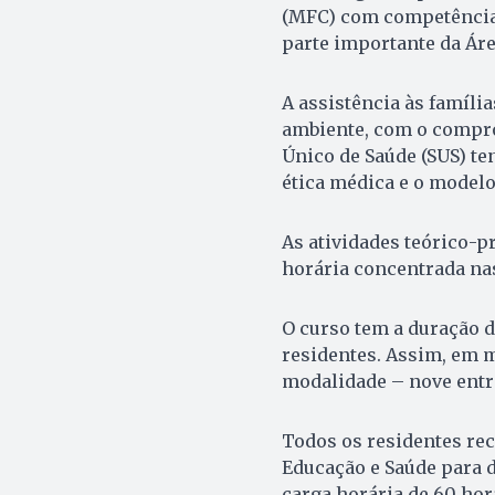
(MFC) com competência 
parte importante da Áre
A assistência às famíli
ambiente, com o compro
Único de Saúde (SUS) te
ética médica e o modelo 
As atividades teórico-p
horária concentrada nas
O curso tem a duração d
residentes. Assim, em m
modalidade – nove entr
Todos os residentes rec
Educação e Saúde para d
carga horária de 60 ho