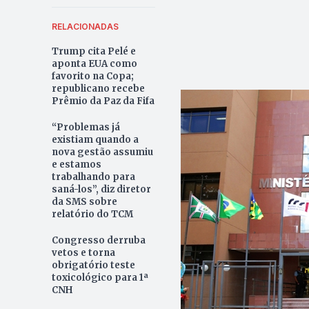
RELACIONADAS
Trump cita Pelé e
aponta EUA como
favorito na Copa;
republicano recebe
Prêmio da Paz da Fifa
“Problemas já
existiam quando a
nova gestão assumiu
e estamos
trabalhando para
saná-los”, diz diretor
da SMS sobre
relatório do TCM
Congresso derruba
vetos e torna
obrigatório teste
toxicológico para 1ª
CNH