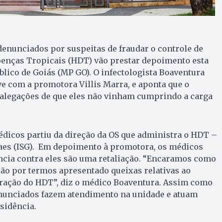
enunciados por suspeitas de fraudar o controle de
oenças Tropicais (HDT) vão prestar depoimento esta
lico de Goiás (MP GO). O infectologista Boaventura
eve com a promotora Villis Marra, e aponta que o
s alegações de que eles não vinham cumprindo a carga
édicos partiu da direção da OS que administra o HDT –
naes (ISG). Em depoimento à promotora, os médicos
ncia contra eles são uma retaliação. “Encaramos como
ão por termos apresentado queixas relativas ao
ação do HDT”, diz o médico Boaventura. Assim como
nunciados fazem atendimento na unidade e atuam
sidência.