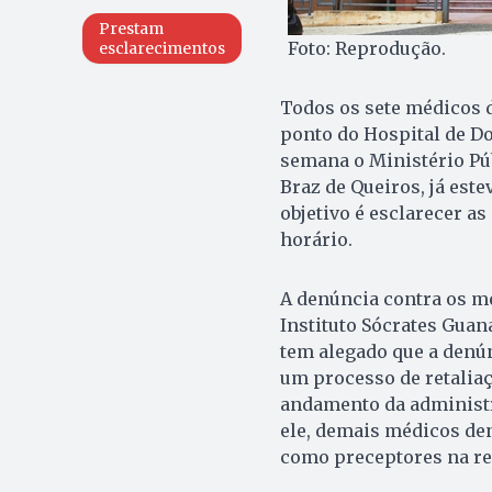
Prestam
Foto: Reprodução.
esclarecimentos
Todos os sete médicos d
ponto do Hospital de D
semana o Ministério Púb
Braz de Queiros, já est
objetivo é esclarecer a
horário.
A denúncia contra os m
Instituto Sócrates Gua
tem alegado que a denú
um processo de retaliaç
andamento da administr
ele, demais médicos de
como preceptores na re