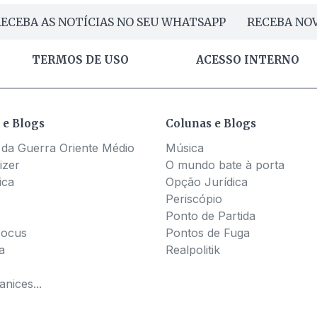
ECEBA AS NOTÍCIAS NO SEU WHATSAPP
RECEBA NOV
TERMOS DE USO
ACESSO INTERNO
 e Blogs
Colunas e Blogs
 da Guerra Oriente Médio
Música
izer
O mundo bate à porta
ica
Opção Jurídica
Periscópio
Ponto de Partida
Pocus
Pontos de Fuga
a
Realpolitik
nices...