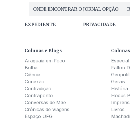
ONDE ENCONTRAR O JORNAL OPÇÃO
R
EXPEDIENTE
PRIVACIDADE
Colunas e Blogs
Colunas
Araguaia em Foco
Especial
Bolha
Faltou D
Ciência
Geopolít
Conexão
Gerais
Contradição
História
Contraponto
Hocus 
Conversas de Mãe
Imprens
Crônicas de Viagens
Livros
Espaço UFG
Machadia