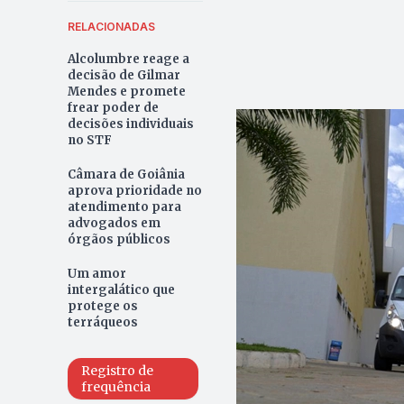
RELACIONADAS
Alcolumbre reage a
decisão de Gilmar
Mendes e promete
frear poder de
decisões individuais
no STF
Câmara de Goiânia
aprova prioridade no
atendimento para
advogados em
órgãos públicos
Um amor
intergalático que
protege os
terráqueos
Registro de
frequência