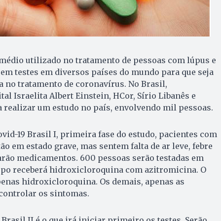
emédio utilizado no tratamento de pessoas com lúpus e
á em testes em diversos países do mundo para que seja
 no tratamento de coronavírus. No Brasil,
l Israelita Albert Einstein, HCor, Sírio Libanês e
 realizar um estudo no país, envolvendo mil pessoas.
id-19 Brasil I, primeira fase do estudo, pacientes com
ão em estado grave, mas sentem falta de ar leve, febre
starão medicamentos. 600 pessoas serão testadas em
upo receberá hidroxicloroquina com azitromicina. O
penas hidroxicloroquina. Os demais, apenas as
 controlar os sintomas.
Brasil II é o que irá iniciar primeiro os testes. Serão