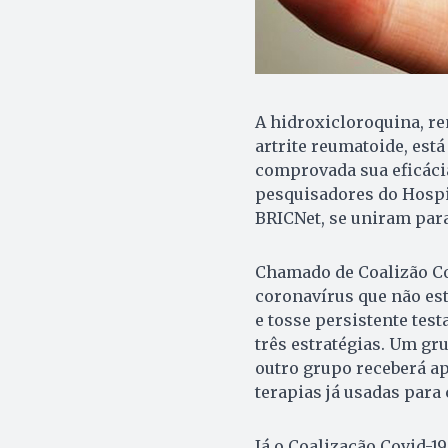
A hidroxicloroquina, r
artrite reumatoide, est
comprovada sua eficácia
pesquisadores do Hospita
BRICNet, se uniram para
Chamado de Coalizão Cov
coronavírus que não est
e tosse persistente te
três estratégias. Um gr
outro grupo receberá a
terapias já usadas para
Já o Coalização Covid-19 