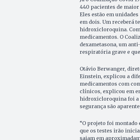
440 pacientes de maior
Eles estão em unidades 
em dois. Um receberá t
hidroxicloroquina. Como
medicamentos. O Coalizaç
dexametasona, um anti-
respiratória grave e qu
Otávio Berwanger, direto
Einstein, explicou a dif
medicamentos com comp
clínicos, explicou em e
hidroxicloroquina foi a
segurança são aparente
“O projeto foi montado
que os testes irão inici
saiam em aproximadame