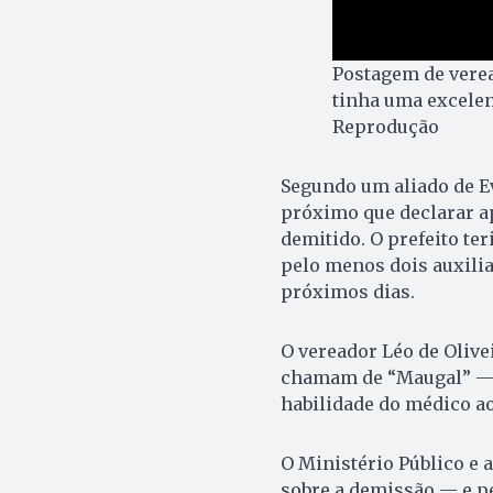
Postagem de verea
tinha uma excelen
Reprodução
Segundo um aliado de Ev
próximo que declarar a
demitido. O prefeito te
pelo menos dois auxili
próximos dias.
O vereador Léo de Oliv
chamam de “Maugal” — c
habilidade do médico ao
O Ministério Público e
sobre a demissão — e p