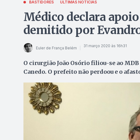
BASTIDORES
ÚLTIMAS NOTÍCIAS
Médico declara apoio 
demitido por Evandr
31 março 2020 às 16h31
Euler de França Belém
O cirurgião João Osório filiou-se ao MDB
Canedo. O prefeito não perdoou e o afast