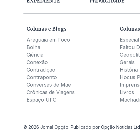
EXPEDIENTE
PRIVACIDADE
Colunas e Blogs
Colunas
Araguaia em Foco
Especial
Bolha
Faltou D
Ciência
Geopolít
Conexão
Gerais
Contradição
História
Contraponto
Hocus 
Conversas de Mãe
Imprens
Crônicas de Viagens
Livros
Espaço UFG
Machadia
© 2026 Jornal Opção. Publicado por Opção Notícias Ltd