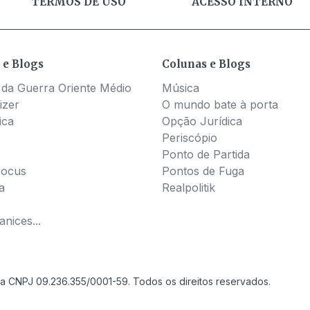
TERMOS DE USO
ACESSO INTERNO
 e Blogs
Colunas e Blogs
 da Guerra Oriente Médio
Música
izer
O mundo bate à porta
ica
Opção Jurídica
Periscópio
Ponto de Partida
Pocus
Pontos de Fuga
a
Realpolitik
nices...
a CNPJ 09.236.355/0001-59. Todos os direitos reservados.