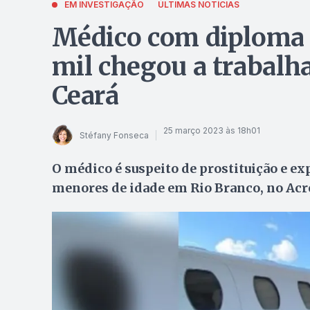
EM INVESTIGAÇÃO
ÚLTIMAS NOTÍCIAS
Médico com diploma f
mil chegou a trabalh
Ceará
25 março 2023 às 18h01
Stéfany Fonseca
O médico é suspeito de prostituição e e
menores de idade em Rio Branco, no Acr