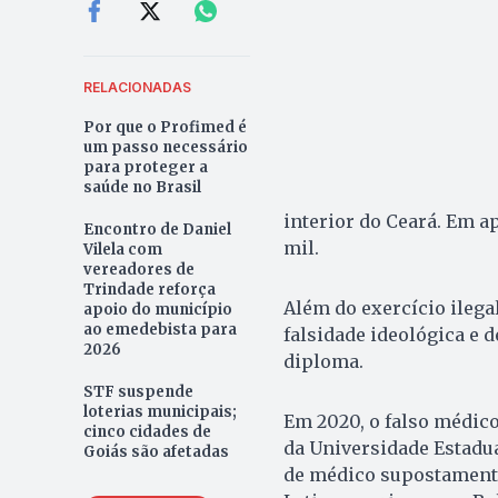
RELACIONADAS
Por que o Profimed é
um passo necessário
para proteger a
saúde no Brasil
interior do Ceará. Em a
Encontro de Daniel
mil.
Vilela com
vereadores de
Trindade reforça
Além do exercício ilegal
apoio do município
ao emedebista para
falsidade ideológica e 
2026
diploma.
STF suspende
loterias municipais;
Em 2020, o falso médico
cinco cidades de
da Universidade Estadua
Goiás são afetadas
de médico supostamente