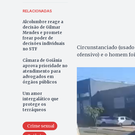
RELACIONADAS
Alcolumbre reage a
decisão de Gilmar
Mendes e promete
frear poder de
decisões individuais
Circunstanciado (usado 
no STF
ofensivo) e o homem foi
Câmara de Goiânia
aprova prioridade no
atendimento para
advogados em
órgãos públicos
Um amor
intergalático que
protege os
terráqueos
Crime sexual