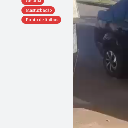
Goiânia
Masturbação
Ponto de ônibus