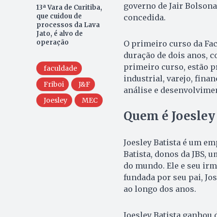
governo de Jair Bolsona
13ª Vara de Curitiba,
que cuidou de
concedida.
processos da Lava
Jato, é alvo de
operação
O primeiro curso da Fac
duração de dois anos, c
primeiro curso, estão p
faculdade
industrial, varejo, fina
Friboi
J&F
análise e desenvolvimen
Joesley
MEC
Quem é Joesley
Joesley Batista é um em
Batista, donos da JBS,
do mundo. Ele e seu irm
fundada por seu pai, Jo
ao longo dos anos.
Joesley Batista ganhou 