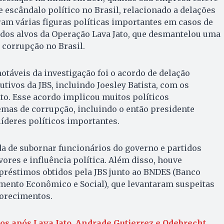
escândalo político no Brasil, relacionado a delações
am várias figuras políticas importantes em casos de
 dos alvos da Operação Lava Jato, que desmantelou uma
 corrupção no Brasil.
táveis da investigação foi o acordo de delação
tivos da JBS, incluindo Joesley Batista, com os
to. Esse acordo implicou muitos políticos
as de corrupção, incluindo o então presidente
íderes políticos importantes.
a de subornar funcionários do governo e partidos
vores e influência política. Além disso, houve
préstimos obtidos pela JBS junto ao BNDES (Banco
mento Econômico e Social), que levantaram suspeitas
vorecimentos.
os após Lava Jato, Andrade Gutierrez e Odebrecht