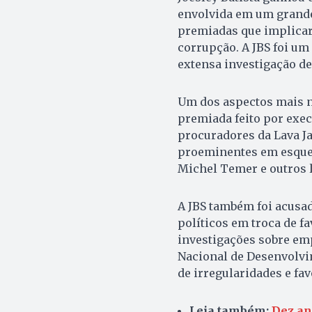
envolvida em um grande 
premiadas que implicar
corrupção. A JBS foi um
extensa investigação de
Um dos aspectos mais no
premiada feito por execu
procuradores da Lava Ja
proeminentes em esquem
Michel Temer e outros l
A JBS também foi acusad
políticos em troca de fa
investigações sobre em
Nacional de Desenvolvi
de irregularidades e fa
Leia também:
Dez an