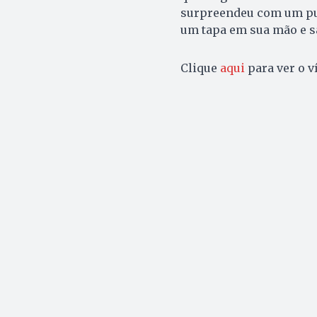
surpreendeu com um pux
um tapa em sua mão e s
Clique
aqui
para ver o v