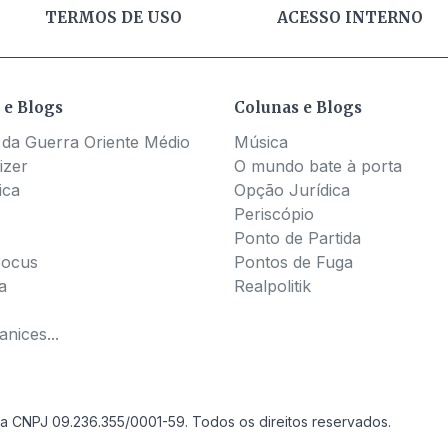
TERMOS DE USO
ACESSO INTERNO
 e Blogs
Colunas e Blogs
 da Guerra Oriente Médio
Música
izer
O mundo bate à porta
ica
Opção Jurídica
Periscópio
Ponto de Partida
Pocus
Pontos de Fuga
a
Realpolitik
nices...
a CNPJ 09.236.355/0001-59. Todos os direitos reservados.