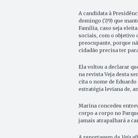
A candidata à Presidênci
domingo (7/9) que mant
Família, caso seja eleit
sociais, com o objetivo
preocupante, porque nã
cidadão precisa ter para
Ela voltou a declarar q
na revista Veja desta s
cita o nome de Eduardo
estratégia leviana de, a
Marina concedeu entrevis
corpo a corpo no Parque
jamais atrapalhará a c
A reportagem da
Veja
af