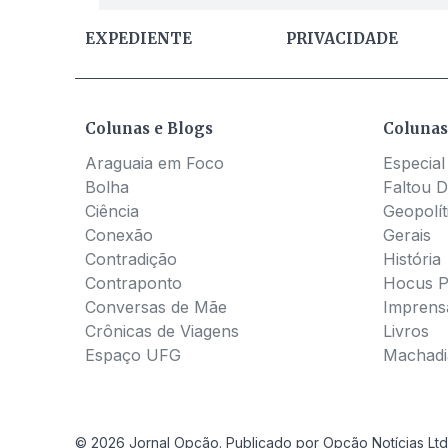
EXPEDIENTE
PRIVACIDADE
Colunas e Blogs
Colunas
Araguaia em Foco
Especial
Bolha
Faltou D
Ciência
Geopolít
Conexão
Gerais
Contradição
História
Contraponto
Hocus 
Conversas de Mãe
Imprens
Crônicas de Viagens
Livros
Espaço UFG
Machadia
© 2026 Jornal Opção. Publicado por Opção Notícias Ltd