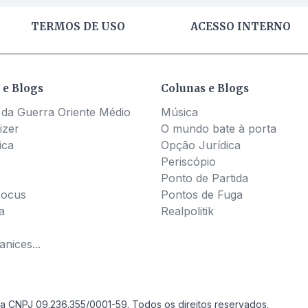
TERMOS DE USO
ACESSO INTERNO
 e Blogs
Colunas e Blogs
 da Guerra Oriente Médio
Música
izer
O mundo bate à porta
ica
Opção Jurídica
Periscópio
Ponto de Partida
Pocus
Pontos de Fuga
a
Realpolitik
nices...
a CNPJ 09.236.355/0001-59. Todos os direitos reservados.