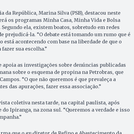
a da República, Marina Silva (PSB), destacou neste
erá os programas Minha Casa, Minha Vida e Bolsa
a. Segundo ela, existem boatos, sobretudo em redes
 de prejudicá-la. “O debate está tomando um rumo que é
o está acontecendo com base na liberdade de que o
 fazer sua escolha.”
ue apoia as investigações sobre denúncias publicadas
emana sobre o esquema de propina na Petrobras, que
 Campos. “O que não queremos é que prevaleça a
ntes das apurações, fazer essa associação.”
ta coletiva nesta tarde, na capital paulista, após
 do Ipiranga, na zona sul. “Queremos a verdade e isso
ampanha.”
irma que o ex-diretor de Refino e Abastecimento da